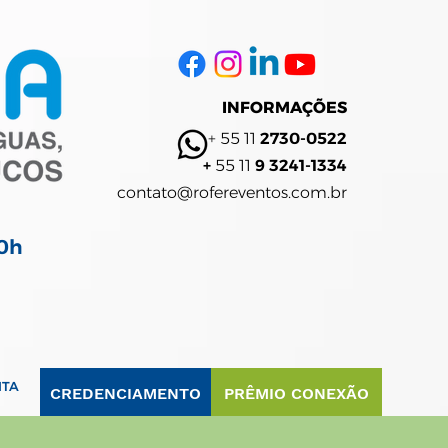
INFORMAÇÕES
+ 55 11
2730-0522
+
55 11
9 3241-1334
contato@rofereventos.com.br
20h
ITA
CREDENCIAMENTO
PRÊMIO CONEXÃO