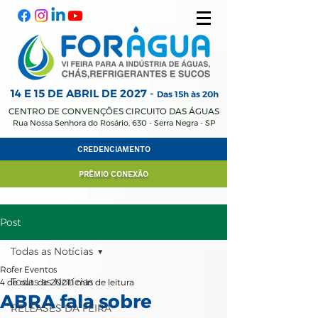
14 E 15 DE ABRIL
DE 2027 -
Das 15h às 20h
CENTRO DE CONVENÇÕES CIRCUITO DAS ÁGUAS
Rua Nossa Senhora do Rosário, 630 - Serra Negra - SP
CREDENCIAMENTO
PRÊMIO CONEXÃO
Post
Todas as Notícias
Rofer Eventos
Todas as Notícias
4 de out. de 2021
1 min de leitura
ABRA fala sobre
RELEASES DA FEIRA