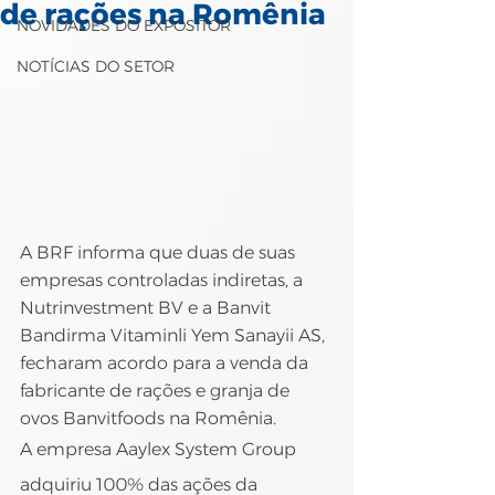
de rações na Romênia
NOVIDADES DO EXPOSITOR
NOTÍCIAS DO SETOR
A BRF informa que duas de suas 
empresas controladas indiretas, a 
Nutrinvestment BV e a Banvit 
Bandirma Vitaminli Yem Sanayii AS, 
fecharam acordo para a venda da 
fabricante de rações e granja de 
ovos Banvitfoods na Romênia.
A empresa Aaylex System Group 
adquiriu 100% das ações da 