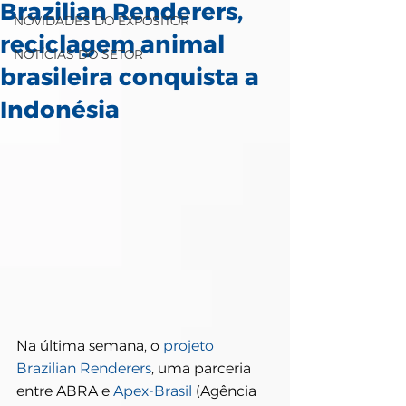
Brazilian Renderers,
NOVIDADES DO EXPOSITOR
reciclagem animal
NOTÍCIAS DO SETOR
brasileira conquista a
Indonésia
Na última semana, o 
projeto 
Brazilian Renderers
, uma parceria 
entre ABRA e 
Apex-Brasil
 (Agência 