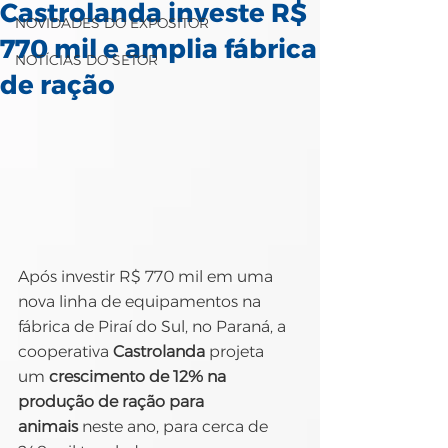
Castrolanda investe R$
NOVIDADES DO EXPOSITOR
770 mil e amplia fábrica
NOTÍCIAS DO SETOR
de ração
Após investir R$ 770 mil em uma 
nova linha de equipamentos na 
fábrica de Piraí do Sul, no Paraná, a 
cooperativa 
Castrolanda
 projeta 
um 
crescimento de 12% na 
produção de ração para 
animais
 neste ano, para cerca de 