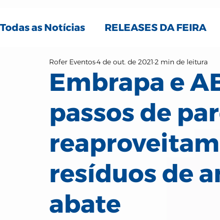
Todas as Notícias
RELEASES DA FEIRA
Rofer Eventos
4 de out. de 2021
2 min de leitura
NOTÍCIAS DO SETOR
Embrapa e A
passos de par
reaproveitam
resíduos de a
abate