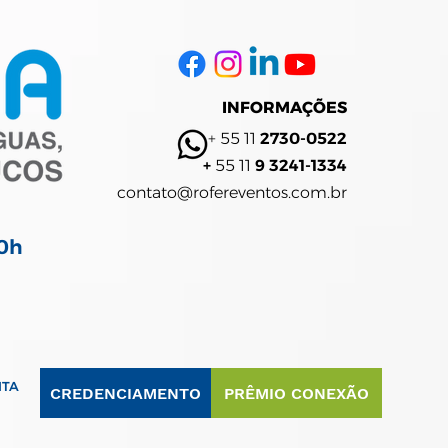
INFORMAÇÕES
+ 55 11
2730-0522
+
55 11
9 3241-1334
contato@rofereventos.com.br
20h
ITA
CREDENCIAMENTO
PRÊMIO CONEXÃO