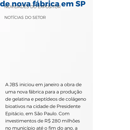
de nova fábrica em SP
NOVIDADES DO EXPOSITOR
NOTÍCIAS DO SETOR
A JBS iniciou em janeiro a obra de 
uma nova fábrica para a produção 
de gelatina e peptídeos de colágeno 
bioativos na cidade de Presidente 
Epitácio, em São Paulo. Com 
investimentos de R$ 280 milhões 
no município até o fim do ano, a 