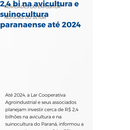
2,4 bi na avicultura e
NOVIDADES DO EXPOSITOR
suinocultura
NOTÍCIAS DO SETOR
paranaense até 2024
Até 2024, a Lar Cooperativa 
Agroindustrial e seus associados 
planejam investir cerca de R$ 2,4 
bilhões na avicultura e na 
suinocultura do Paraná, informou a 