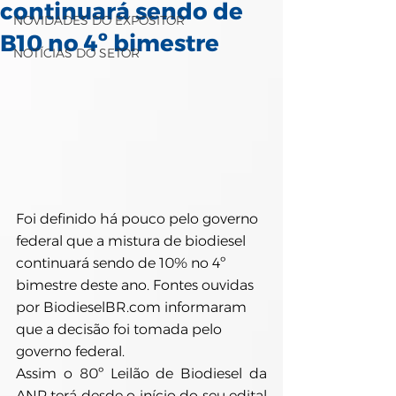
continuará sendo de
NOVIDADES DO EXPOSITOR
B10 no 4º bimestre
NOTÍCIAS DO SETOR
Foi definido há pouco pelo governo 
federal que a mistura de biodiesel 
continuará sendo de 10% no 4º 
bimestre deste ano. Fontes ouvidas 
por BiodieselBR.com informaram 
que a decisão foi tomada pelo 
governo federal.
Assim o 80º Leilão de Biodiesel da 
ANP terá desde o início do seu edital 