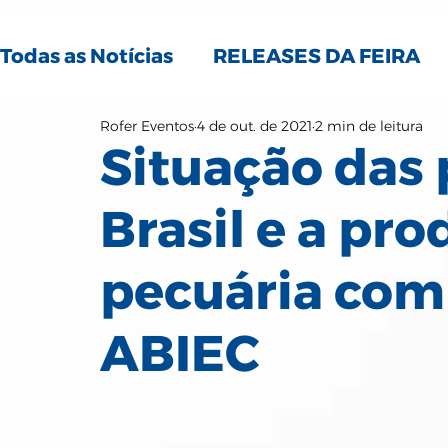
Todas as Notícias
RELEASES DA FEIRA
Rofer Eventos
4 de out. de 2021
2 min de leitura
NOTÍCIAS DO SETOR
Situação das
Brasil e a pr
pecuária com
ABIEC