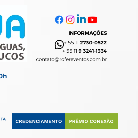
INFORMAÇÕES
+ 55 11
2730-0522
+
55 11
9 3241-1334
contato@rofereventos.com.br
20h
ITA
CREDENCIAMENTO
PRÊMIO CONEXÃO